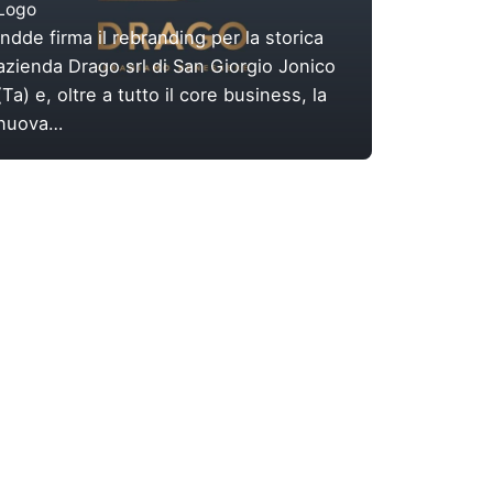
Logo
Indde firma il rebranding per la storica
azienda Drago srl di San Giorgio Jonico
(Ta) e, oltre a tutto il core business, la
nuova…