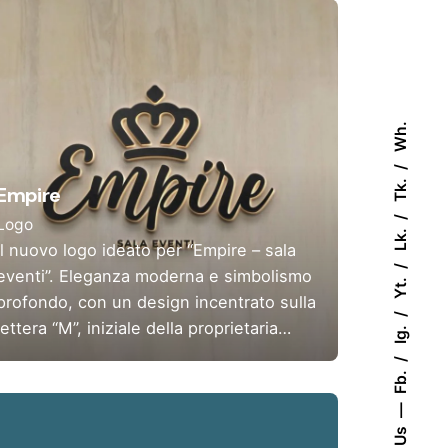
Wh.
Tk.
Empire
Logo
Lk.
Il nuovo logo ideato per “Empire – sala
eventi”. Eleganza moderna e simbolismo
Yt.
profondo, con un design incentrato sulla
lettera “M”, iniziale della proprietaria…
Ig.
Fb.