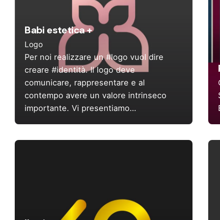
Babi estetica +
Logo
Per noi realizzare un #logo vuol dire
creare #identità. Il logo deve
comunicare, rappresentare e al
contempo avere un valore intrinseco
importante. Vi presentiamo…