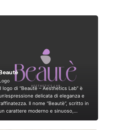
Beautè
Logo
Il logo di “Beautè – Aesthetics Lab” è
un’espressione delicata di eleganza e
raffinatezza. Il nome “Beautè”, scritto in
un carattere moderno e sinuoso,…