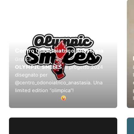
Centro Odontoiatrico Anastasia
Grafica
𝗢𝗟𝗬𝗠𝗣𝗜𝗖 𝗦𝗠𝗜𝗟𝗘𝗦, il progetto 2024
disegnato per
@centro_odonoiatrico_anastasia. Una
limited edition “olimpica”!