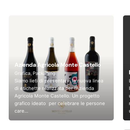
Azienda Agricola Monte Castello
Grafica
Packaging
Siamo lieti di presentarvi la nuova linea
di etichette realizzata per l’Azienda
Agricola Monte Castello. Un progetto
grafico ideato per celebrare le persone
care…