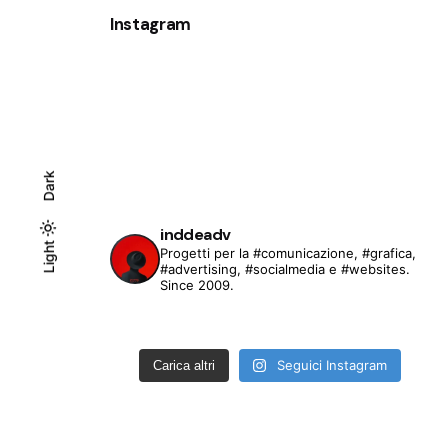
Instagram
Dark
inddeadv
Light
Light
Dark
Progetti per la #comunicazione, #grafica,
#advertising, #socialmedia e #websites.
Since 2009.
Seguici Instagram
Carica altri