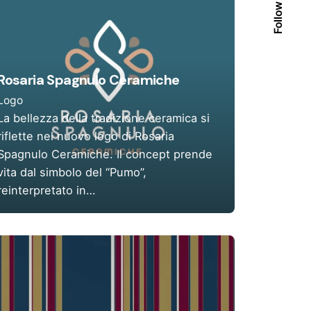
Follow Us
Rosaria Spagnulo Ceramiche
Logo
La bellezza della tradizione ceramica si
riflette nel nuovo logo di Rosaria
Spagnulo Ceramiche. Il concept prende
vita dal simbolo del “Pumo”,
reinterpretato in…