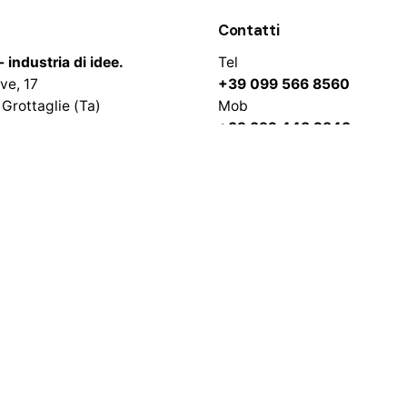
A
Contatti
- industria di idee.
Tel
ave, 17
+39 099 566 8560
Grottaglie (Ta)
Mob
+39 392 448 2843
WhatsApp
+39 345 061 2033
UNITI
Email
 CA.
info@indde.it
rket
osé, CALIFORNIA