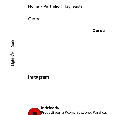
Home
Portfolio
Tag: easter
Cerca
Cerca
Dark
Light
Light
Dark
Instagram
inddeadv
Progetti per la #comunicazione, #grafica,