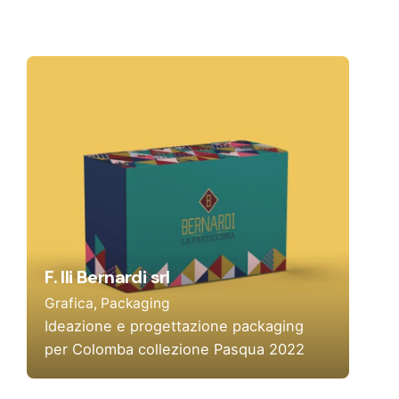
F. lli Bernardi srl
Grafica
Packaging
Ideazione e progettazione packaging
per Colomba collezione Pasqua 2022