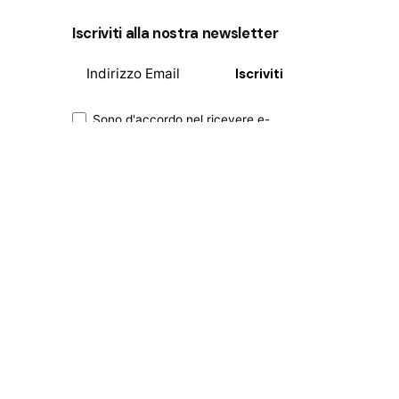
Iscriviti alla nostra newsletter
Iscriviti
Sono d'accordo nel ricevere e-
mail e tenere traccia di questa attività
per migliorare la mia esperienza.
Privacy Policy