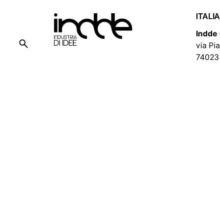
ITALI
Indde 
via Pi
74023 
Fb.
/
Ig.
/
You.
/
In.
STATI 
Indde
1 S Ma
San J
©
indde
. All rights reserved