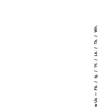
Wh.
Tk.
Lk.
Yt.
Ig.
Fb.
Follow Us