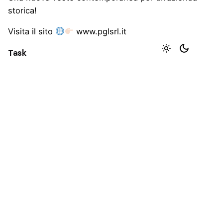
storica!
Visita il sito
www.pglsrl.it
Task
Un logo dinamico e contemporaneo. Un e-
commerce intuitivo e snello.
Strategy
Client
Logo, E-commerce
PGL srl
Tags
E-Commerce
,
logo
,
logodesign
,
logotipo
,
website
Open Project