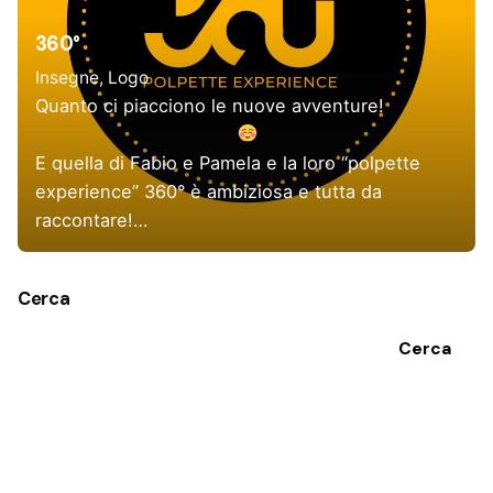
360°
Insegne
Logo
Quanto ci piacciono le nuove avventure!
E quella di Fabio e Pamela e la loro “polpette
experience” 360° è ambiziosa e tutta da
raccontare!…
Cerca
Cerca