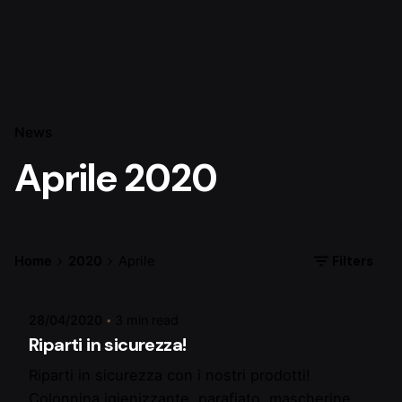
News
Aprile 2020
Posted by
Filters
Home
2020
Aprile
admin
28/04/2020
3 min read
Riparti in sicurezza!
Riparti in sicurezza con i nostri prodotti!
Colonnina igienizzante, parafiato, mascherine