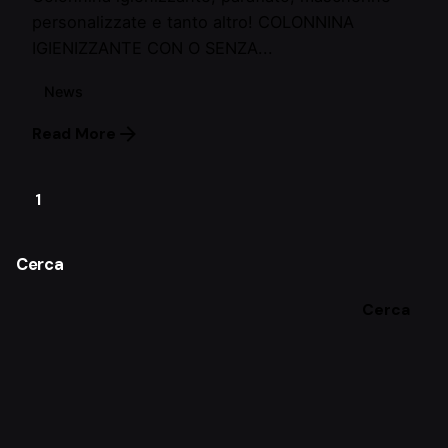
personalizzate e tanto altro! COLONNINA
IGIENIZZANTE CON O SENZA...
News
Read More
1
Cerca
Cerca