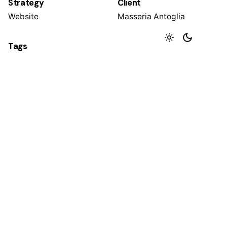
Strategy
Client
Website
Masseria Antoglia
Tags
sito web
,
webdesigner
,
webmaster
,
website
Open Project